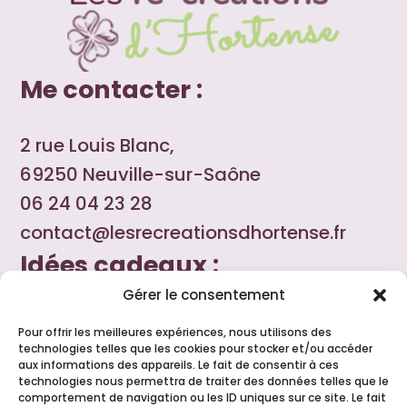
Me contacter :
2 rue Louis Blanc,
69250 Neuville-sur-Saône
06 24 04 23 28
contact@lesrecreationsdhortense.fr
Idées cadeaux :
Gérer le consentement
Le cadeau fait main personnalisable à
Pour offrir les meilleures expériences, nous utilisons des
souhait, le petit plus pour remercier une
technologies telles que les cookies pour stocker et/ou accéder
aux informations des appareils. Le fait de consentir à ces
amie, un voisin, ajouter une touche
technologies nous permettra de traiter des données telles que le
comportement de navigation ou les ID uniques sur ce site. Le fait