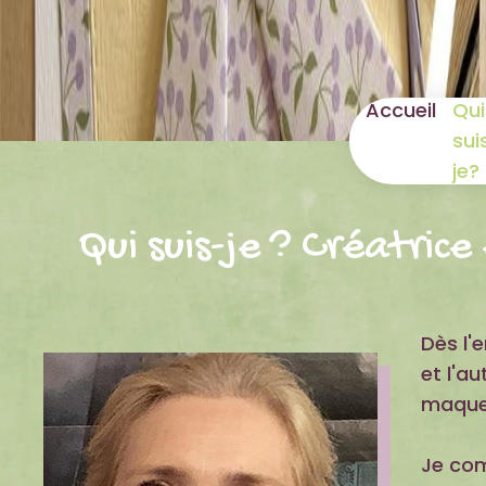
Accueil
Qui
sui
je?
Qui suis-je ? Créatrice
Dès l'
et l'a
maquet
Je com