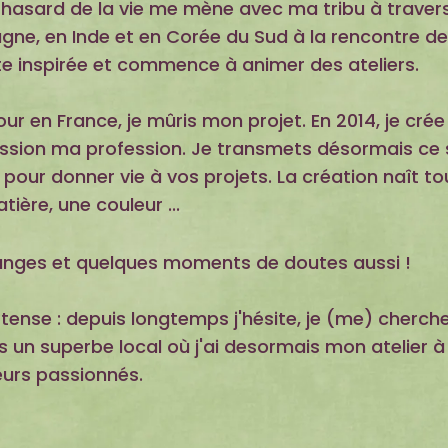
e hasard de la vie me mène avec ma tribu à traver
gne, en Inde et en Corée du Sud à la rencontre d
ite inspirée et commence à animer des ateliers.
our en France, je mûris mon projet. En 2014, je crée
sion ma profession. Je transmets désormais ce s
 pour donner vie à vos projets. La création naît to
ière, une couleur ...
changes et quelques moments de doutes aussi !
nse : depuis longtemps j'hésite, je (me) cherche ...
 un superbe local où j'ai desormais mon atelier à
eurs passionnés.