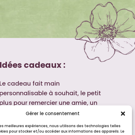
Idées cadeaux :
Le cadeau fait main
personnalisable à souhait, le petit
plus pour remercier une amie, un
voisin, ajouter une touche
Gérer le consentement
personnelle à l'incontournable boite
 les meilleures expériences, nous utilisons des technologies telles
de chocolat ou bouteille de vin !
okies pour stocker et/ou accéder aux informations des appareils. Le