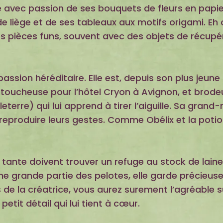
rle avec passion de ses bouquets de fleurs en papier
 liège et de ses tableaux aux motifs origami. Eh ou
es pièces funs, souvent avec des objets de récupér
passion héréditaire. Elle est, depuis son plus jeu
etoucheuse pour l’hôtel Cryon à Avignon, et brod
terre) qui lui apprend à tirer l’aiguille. Sa grand
 reproduire leurs gestes. Comme Obélix et la pot
tante doivent trouver un refuge au stock de laine
ne grande partie des pelotes, elle garde précieuse
de la créatrice, vous aurez surement l’agréable su
etit détail qui lui tient à cœur.