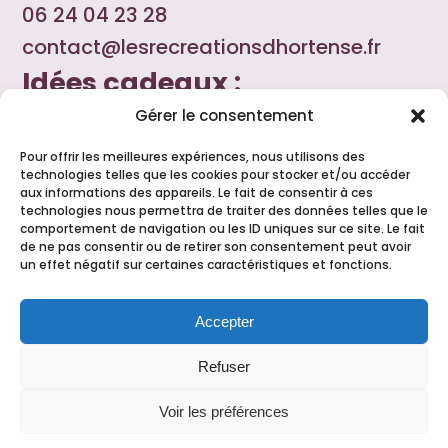
06 24 04 23 28
contact@lesrecreationsdhortense.fr
Idées cadeaux :
Gérer le consentement
Le cadeau fait main personnalisable à
Pour offrir les meilleures expériences, nous utilisons des
souhait, le petit plus pour remercier une
technologies telles que les cookies pour stocker et/ou accéder
aux informations des appareils. Le fait de consentir à ces
amie, un voisin, ajouter une touche
technologies nous permettra de traiter des données telles que le
comportement de navigation ou les ID uniques sur ce site. Le fait
personnelle à l'incontournable boite de
de ne pas consentir ou de retirer son consentement peut avoir
un effet négatif sur certaines caractéristiques et fonctions.
chocolat ou bouteille de vin ! Tout est
possible, n'hésitez pas à solliciter ma
Accepter
créativité.
Refuser
Voir les préférences
Les Ré-créations d’Hortense
©
2026
–
Mentions Légales
–